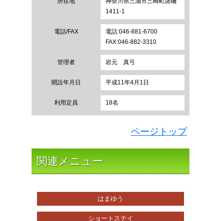
所在地
神奈川県三浦市三崎町諸磯
1411-1
電話/FAX
電話:046-881-6700
FAX:046-882-3310
管理者
岩元 真弓
開設年月日
平成11年4月1日
利用定員
18名
ページトップ
関連メニュー
はまゆう
ショートステイ