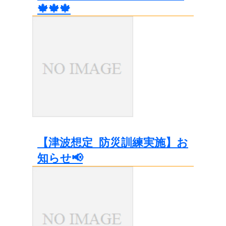
🍁🍁🍁
【津波想定_防災訓練実施】お
知らせ📢