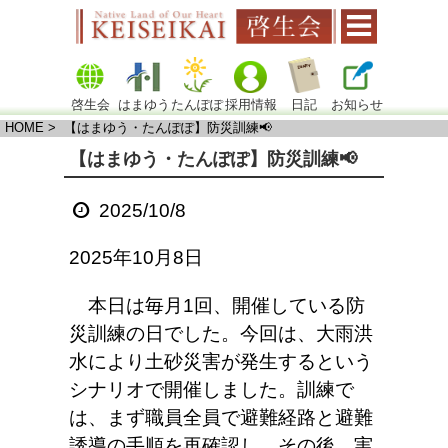
啓生会
はまゆう
たんぽぽ
採用情報
日記
お知らせ
HOME
> 【はまゆう・たんぽぽ】防災訓練📢
【はまゆう・たんぽぽ】防災訓練📢
2025/10/8
2025年10月8日
本日は毎月1回、開催している防
災訓練の日でした。今回は、大雨洪
水により土砂災害が発生するという
シナリオで開催しました。訓練で
は、まず職員全員で避難経路と避難
誘導の手順を再確認し、その後、実