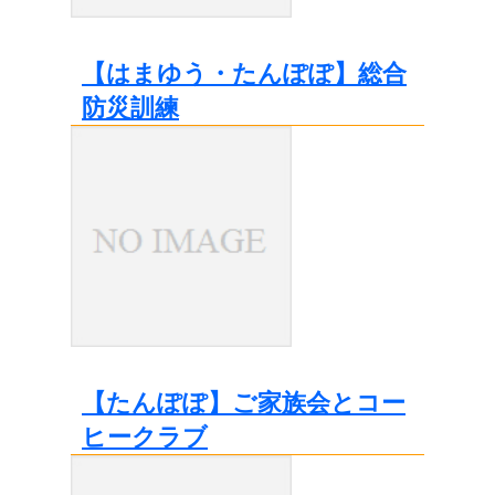
【はまゆう・たんぽぽ】総合
防災訓練
【たんぽぽ】ご家族会とコー
ヒークラブ