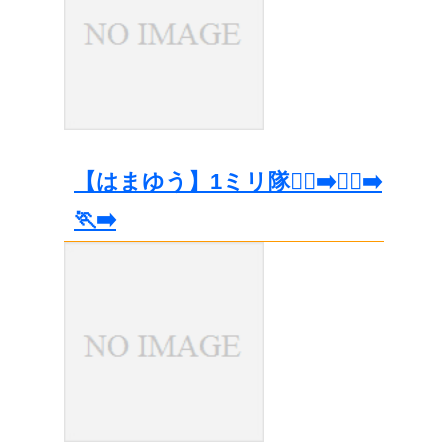
【はまゆう】1ミリ隊🏃‍♀️‍➡️🏃‍♂️‍➡️
🏃‍➡️