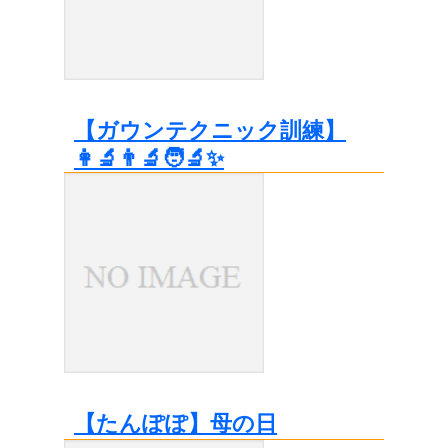
【ガウンテクニック訓練】
👩‍🔬👨‍🔬🧑‍🔬✨
【たんぽぽ】母の日