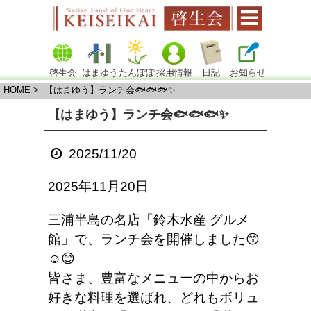
啓生会
はまゆう
たんぽぽ
採用情報
日記
お知らせ
HOME
> 【はまゆう】ランチ会🐟🐟🐟✨
【はまゆう】ランチ会🐟🐟🐟✨
2025/11/20
2025年11月20日
三浦半島の名店「鈴木水産 グルメ
館」で、ランチ会を開催しました😙
☺️😊
皆さま、豊富なメニューの中からお
好きな料理を選ばれ、どれもボリュ