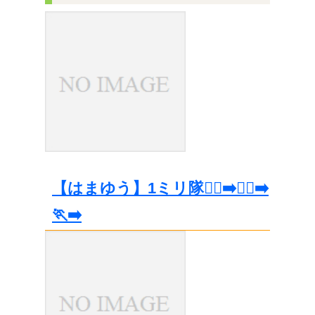
【はまゆう】1ミリ隊🏃‍♀️‍➡️🏃‍♂️‍➡️
🏃‍➡️