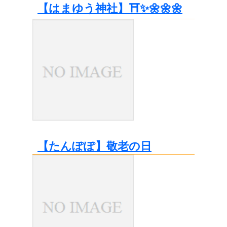
【はまゆう神社】⛩️✨🌼🌼🌼
【たんぽぽ】敬老の日