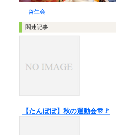
啓生会
関連記事
【たんぽぽ】秋の運動会🎊🚩