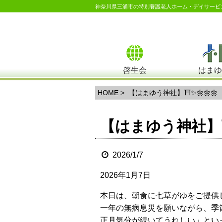
神奈川県三浦市の特別養護老人ホーム・デイサービ
啓生会
はまゆ
HOME
> 【はまゆう神社】⛩️✨🌼🌼🌼
【はまゆう神社】⛩️
2026/1/7
2026年1月7日
本日は、朝食に七草がゆをご提供
一年の無病息災を願いながら、季
正月気分が続いてうれしい」とい