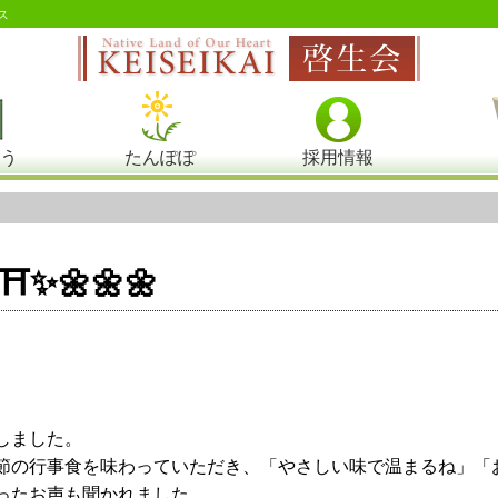
ス
う
たんぽぽ
採用情報
✨🌼🌼🌼
しました。
節の行事食を味わっていただき、「やさしい味で温まるね」「
ったお声も聞かれました。