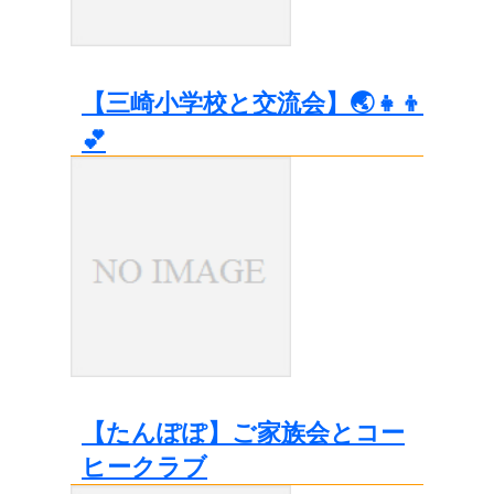
【三崎小学校と交流会】🌏👧👦
💕
【たんぽぽ】ご家族会とコー
ヒークラブ