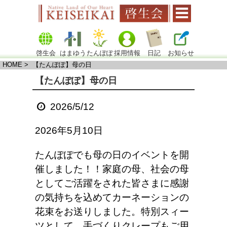
啓生会
はまゆう
たんぽぽ
採用情報
日記
お知らせ
HOME
> 【たんぽぽ】母の日
【たんぽぽ】母の日
2026/5/12
2026年5月10日
たんぽぽでも母の日のイベントを開
催しました！！家庭の母、社会の母
としてご活躍をされた皆さまに感謝
の気持ちを込めてカーネーションの
花束をお送りしました。特別スィー
ツとして、手づくりクレープもご用