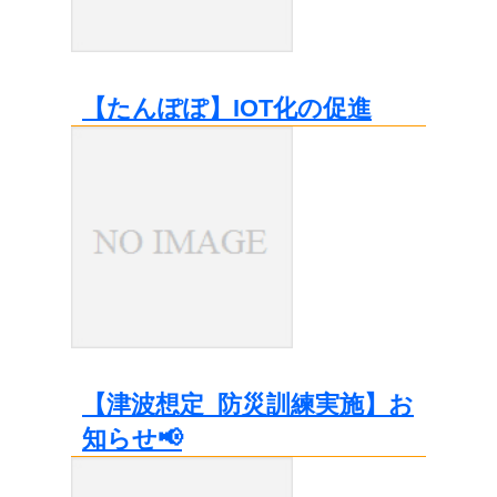
【たんぽぽ】IOT化の促進
【津波想定_防災訓練実施】お
知らせ📢