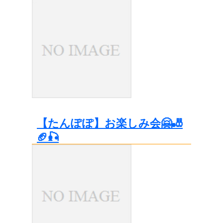
【たんぽぽ】お楽しみ会🤗🎳
🏈🎣