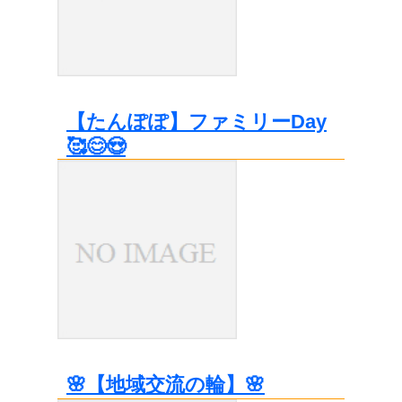
【たんぽぽ】ファミリーDay
🥰😊😍
🌸【地域交流の輪】🌸