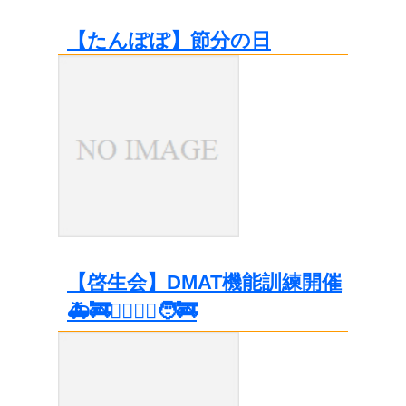
【たんぽぽ】節分の日
【啓生会】DMAT機能訓練開催
🚑🚒👩‍⚕️👷‍♀️🧑‍🚒