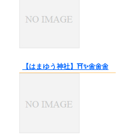
【はまゆう神社】⛩️✨🌼🌼🌼