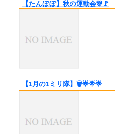
【たんぽぽ】秋の運動会🎊🚩
【1月の1ミリ隊】🗑️🌟🌟🌟