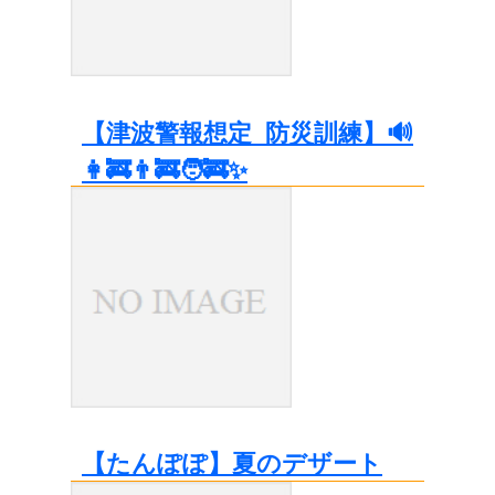
【津波警報想定_防災訓練】🔊
👩‍🚒👨‍🚒🧑‍🚒✨
【たんぽぽ】夏のデザート