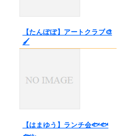
【たんぽぽ】アートクラブ🎨
🖌️
【はまゆう】ランチ会🐟🐟