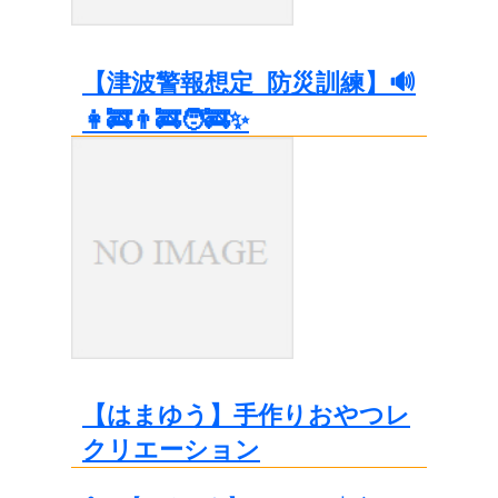
【津波警報想定_防災訓練】🔊
👩‍🚒👨‍🚒🧑‍🚒✨
【はまゆう】手作りおやつレ
クリエーション