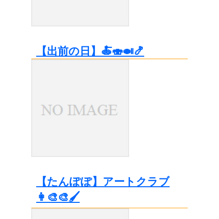
【出前の日】🍝🍣🍛🍤
【たんぽぽ】アートクラブ
👩‍🎨🎨🖌️